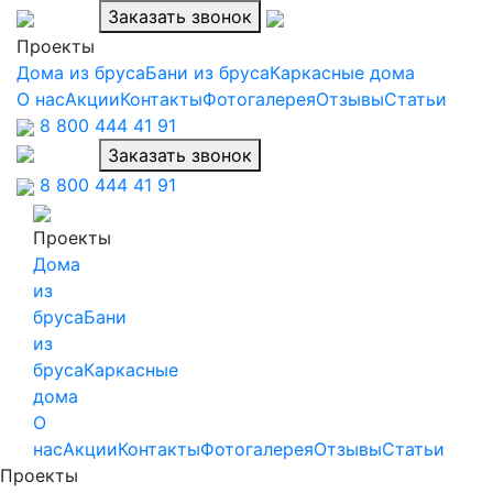
Заказать звонок
Проекты
Дома из бруса
Бани из бруса
Каркасные дома
О нас
Акции
Контакты
Фотогалерея
Отзывы
Статьи
8
800
444 41 91
Заказать звонок
8
800
444 41 91
Проекты
Дома
из
бруса
Бани
из
бруса
Каркасные
дома
О
нас
Акции
Контакты
Фотогалерея
Отзывы
Статьи
Проекты